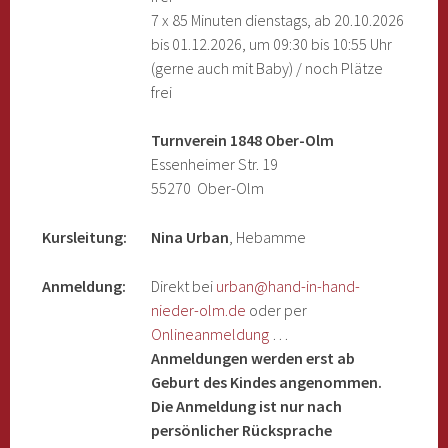
7 x 85 Minuten dienstags, ab 20.10.2026
bis 01.12.2026, um 09:30 bis 10:55 Uhr
(gerne auch mit Baby) / noch Plätze
frei
Turnverein 1848 Ober-Olm
Essenheimer Str. 19
55270 Ober-Olm
Kursleitung:
Nina Urban
, Hebamme
Anmeldung:
Direkt bei
urban@hand-in-hand-
nieder-olm.de
oder per
Onlineanmeldung
…
Anmeldungen werden erst ab
Geburt des Kindes angenommen.
Die Anmeldung ist nur nach
persönlicher Rücksprache