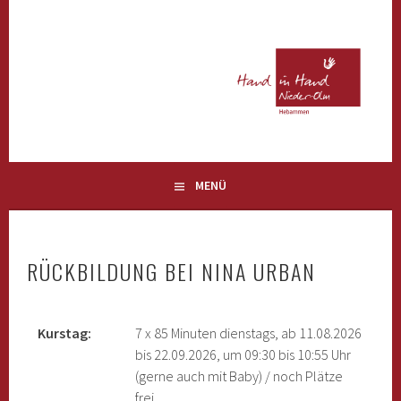
Springe
zum
Inhalt
HEBAMMEN
HAND IN HAND NIEDER-OLM
MENÜ
RÜCKBILDUNG BEI NINA URBAN
Kurstag:
7 x 85 Minuten dienstags, ab 11.08.2026
bis 22.09.2026, um 09:30 bis 10:55 Uhr
(gerne auch mit Baby) / noch Plätze
frei